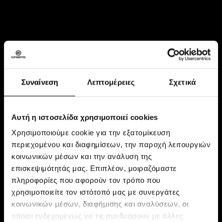
Συνεργάτης: Parnassos Experience
Συναίνεση
Λεπτομέρειες
Σχετικά
Γνώρισε, την απόλυτα εναλλακτική εμπειρία, μόνος ή με την
οικογένεια σου, σε ένα από τα ομορφότερα βουνά της Ελλάδος.
Μαγέψου από τη θέα του Κορινθιακού κόλπου μέχρι τον
Αυτή η ιστοσελίδα χρησιμοποιεί cookies
“ομφαλό της γης”, το μαντείο των Δελφών.
Απόλαυσε τη μαγεία της φύσης στις πανέμορφες, καταπράσινες
Χρησιμοποιούμε cookie για την εξατομίκευση
διαδρομές του Παρνασσού.
περιεχομένου και διαφημίσεων, την παροχή λειτουργιών
κοινωνικών μέσων και την ανάλυση της
επισκεψιμότητάς μας. Επιπλέον, μοιραζόμαστε
πληροφορίες που αφορούν τον τρόπο που
χρησιμοποιείτε τον ιστότοπό μας με συνεργάτες
κοινωνικών μέσων, διαφήμισης και αναλύσεων, οι
οποίοι ενδεχομένως να τις συνδυάσουν με άλλες