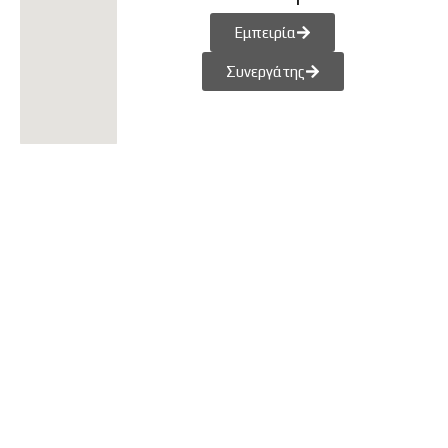
Εμπειρία
Συνεργάτης
ATV
SXS
MOTORCYCLE
YOUTH SERIES
CFMOTO Ride App
Η Εταιρεία