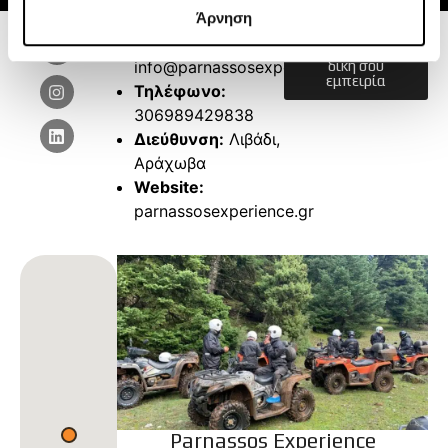
Άρνηση
Email:
Στείλε την
info@parnassosexperience.gr
δική σου
εμπειρία
Τηλέφωνο:
306989429838
Διεύθυνση:
Λιβάδι,
Αράχωβα
Website:
parnassosexperience.gr
Parnassos Experience