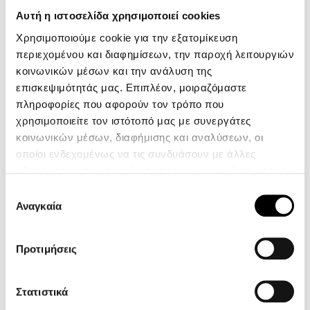
Αυτή η ιστοσελίδα χρησιμοποιεί cookies
Χρησιμοποιούμε cookie για την εξατομίκευση
Τηλέφωνο: +30 229 906 6138
περιεχομένου και διαφημίσεων, την παροχή λειτουργιών
κοινωνικών μέσων και την ανάλυση της
Τηλέφωνο: +30 229 906 9930
επισκεψιμότητάς μας. Επιπλέον, μοιραζόμαστε
Ωράριο: Δευτέρα με Παρασκευή
πληροφορίες που αφορούν τον τρόπο που
09:00 – 17:00
χρησιμοποιείτε τον ιστότοπό μας με συνεργάτες
κοινωνικών μέσων, διαφήμισης και αναλύσεων, οι
οποίοι ενδεχομένως να τις συνδυάσουν με άλλες
πληροφορίες που τους έχετε παραχωρήσει ή τις οποίες
έχουν συλλέξει σε σχέση με την από μέρους σας χρήση
Επιλογή
των υπηρεσιών τους.
Αναγκαία
συγκατάθεσης
Προτιμήσεις
Στατιστικά