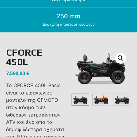
250 mm
Ελάχιστη απόσταση εδάφους
CFORCE
450L
7.590,00
€
Το CFORCE 450L Basic
είναι το εισαγωγικό
μοντέλο της CFMOTO
στον κόσμο των
διθέσιων τετρακίνητων
ATV και ένα απο τα
δημοφιλέστερα οχήματα
στις Ελληνικές εταιρείες