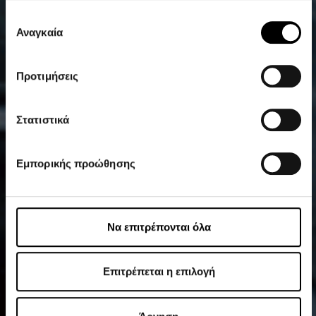
έχουν συλλέξει σε σχέση με την από μέρους σας χρήση
Επιλογή
των υπηρεσιών τους.
Αναγκαία
συγκατάθεσης
Προτιμήσεις
Στατιστικά
Εμπορικής προώθησης
Να επιτρέπονται όλα
Επιτρέπεται η επιλογή