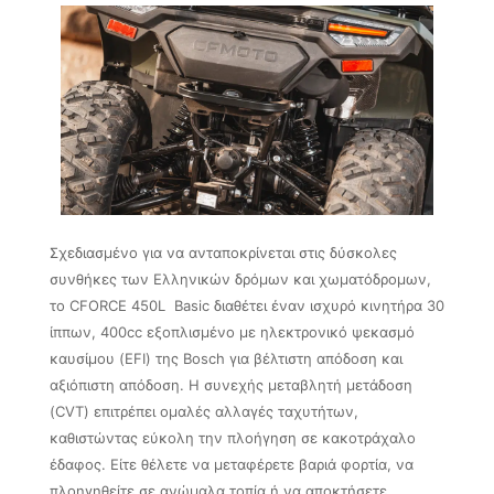
Σχεδιασμένο για να ανταποκρίνεται στις δύσκολες
συνθήκες των Ελληνικών δρόμων και χωματόδρομων,
το CFORCE 450L Basic διαθέτει έναν ισχυρό κινητήρα 30
ίππων, 400cc εξοπλισμένο με ηλεκτρονικό ψεκασμό
καυσίμου (EFI) της Bosch για βέλτιστη απόδοση και
αξιόπιστη απόδοση. Η συνεχής μεταβλητή μετάδοση
(CVT) επιτρέπει ομαλές αλλαγές ταχυτήτων,
καθιστώντας εύκολη την πλοήγηση σε κακοτράχαλο
έδαφος. Είτε θέλετε να μεταφέρετε βαριά φορτία, να
πλοηγηθείτε σε ανώμαλα τοπία ή να αποκτήσετε