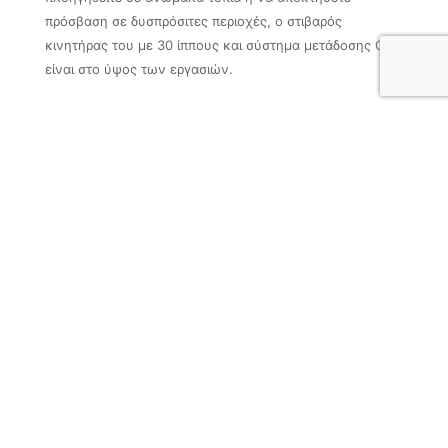
πρόσβαση σε δυσπρόσιτες περιοχές, ο στιβαρός
κινητήρας του με 30 ίππους και σύστημα μετάδοσης CVT
είναι στο ύψος των εργασιών.
ΝΕΑ ΑΓΡΙΕΜΕΝΗ ΕΜΦΑΝΙΣΗ
Η εμφάνιση είναι ΠΙΟ ΕΝΤΟΝΗ, ωστόσο το εξωτερικό
διατηρεί το συμπαγές προφίλ του. Το επιθετικό CFORCE
DNA λάμπει με την πρώτη ματιά, με φως ημέρας LED και
ισχυρή σχάρα που ενσωματώνει μπροστινές μπάρες
προστασίας. Το μεταξόνιο παραμένει το ίδιο, ενώ η