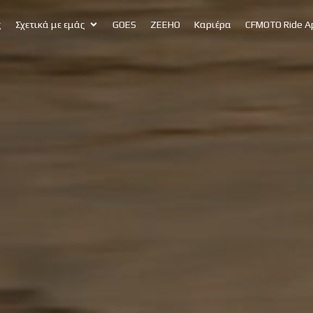
ς
Σχετικά με εμάς
GOES
ZEEHO
Καριέρα
CFMOTO Ride A