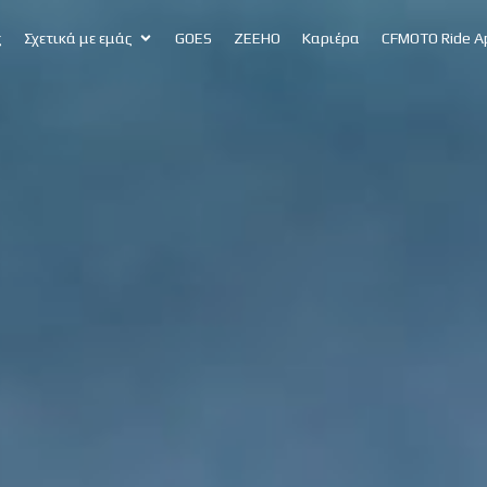
ς
Σχετικά με εμάς
GOES
ZEEHO
Καριέρα
CFMOTO Ride A