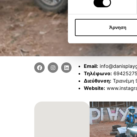
Άρνηση
Email:
info@danisplay
Τηλέφωνο:
6942527
Διεύθυνση:
Τριανέμη 
Website:
www.instag