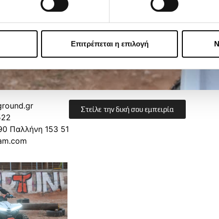
Επιτρέπεται η επιλογή
Ν
ground.gr
Στείλε την δική σου εμπειρία
522
90 Παλλήνη 153 51
ram.com