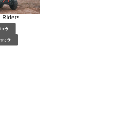
 Riders
ία
της
 Ride App
ZEEHO
εία
GOES
ωνία
ή Απορρήτου