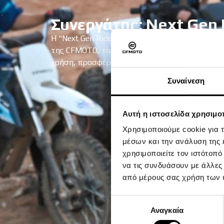
Συνεργάτης: Next Gen 
Η “Next Gen Riders” βασίζεται αποκλειστικά 
της CFMOTO, τα οποία συνδυάζουν καινοτομία,
χρήση, προσφέροντας μια εμπειρία 100% φιλικ
Συναίνεση
Αυτή η ιστοσελίδα χρησιμοπ
Χρησιμοποιούμε cookie για 
μέσων και την ανάλυση της
χρησιμοποιείτε τον ιστότοπ
να τις συνδυάσουν με άλλες
από μέρους σας χρήση των 
Επιλογή
Αναγκαία
συγκατάθεσης