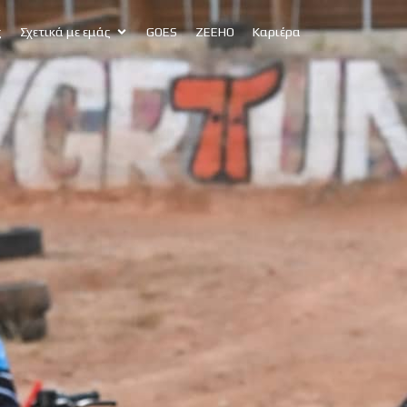
ς
Σχετικά με εμάς
GOES
ZEEHO
Καριέρα