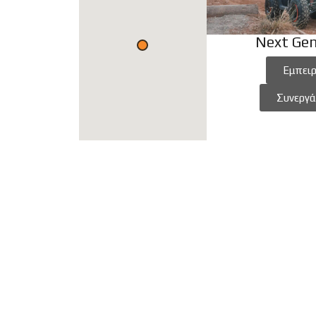
Next Gen
Εμπειρ
Συνεργά
ATV
CFMOTO
SXS
Η Εταιρ
MOTORCYCLE
Επικοιν
YOUTH SERIES
Πολιτικ