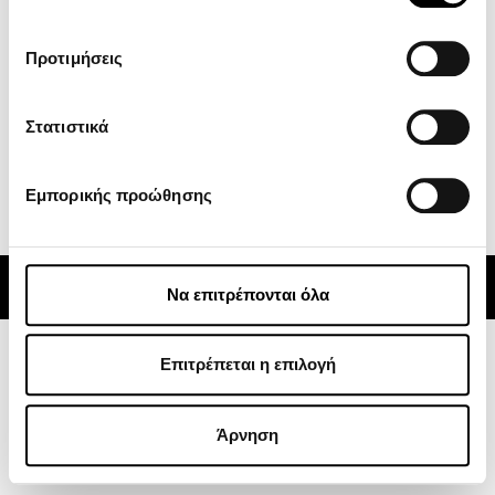
GOES
Προτιμήσεις
Κέντρο Λήψεων
Νέα
Subscribe
Στατιστικά
Εμπορικής προώθησης
Alternative:
© 2024 CFMOTO | ATVs, Motorcycles, Side x Sides | Powered by
Rocket Path
Να επιτρέπονται όλα
Επιτρέπεται η επιλογή
Άρνηση