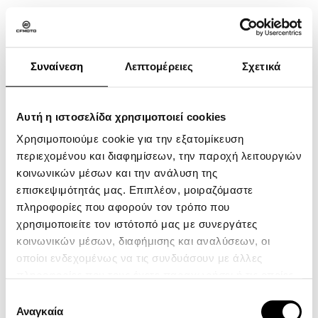
Vehicle:
Naked
Συναίνεση
Λεπτομέρειες
Σχετικά
ATV
Αυτή η ιστοσελίδα χρησιμοποιεί cookies
SXS
Χρησιμοποιούμε cookie για την εξατομίκευση
MOTORCYCLE
περιεχομένου και διαφημίσεων, την παροχή λειτουργιών
YOUTH SERIES
κοινωνικών μέσων και την ανάλυση της
επισκεψιμότητάς μας. Επιπλέον, μοιραζόμαστε
CFMOTO Ride App
πληροφορίες που αφορούν τον τρόπο που
Η Εταιρεία
χρησιμοποιείτε τον ιστότοπό μας με συνεργάτες
Επικοινωνία
κοινωνικών μέσων, διαφήμισης και αναλύσεων, οι
οποίοι ενδεχομένως να τις συνδυάσουν με άλλες
Πολιτική Απορρήτου
πληροφορίες που τους έχετε παραχωρήσει ή τις οποίες
Όροι χρήσης
έχουν συλλέξει σε σχέση με την από μέρους σας χρήση
Επιλογή
των υπηρεσιών τους.
Αναγκαία
ZEEHO
συγκατάθεσης