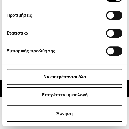
ZEEHO
Προτιμήσεις
GOES
Κέντρο Λήψεων
Στατιστικά
Νέα
Subscribe
Εμπορικής προώθησης
Να επιτρέπονται όλα
Alternative:
© 2024 CFMOTO | ATVs, Motorcycles, Side x Sides | Powered by
Rocket Path
Επιτρέπεται η επιλογή
Άρνηση