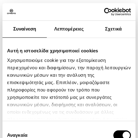
Oil Filter Kit-For Cmi
Only
Συναίνεση
Λεπτομέρειες
Σχετικά
Αυτή η ιστοσελίδα χρησιμοποιεί cookies
ATV
Χρησιμοποιούμε cookie για την εξατομίκευση
SXS
περιεχομένου και διαφημίσεων, την παροχή λειτουργιών
κοινωνικών μέσων και την ανάλυση της
MOTORCYCLE
επισκεψιμότητάς μας. Επιπλέον, μοιραζόμαστε
YOUTH SERIES
πληροφορίες που αφορούν τον τρόπο που
χρησιμοποιείτε τον ιστότοπό μας με συνεργάτες
CFMOTO Ride App
κοινωνικών μέσων, διαφήμισης και αναλύσεων, οι
Η Εταιρεία
οποίοι ενδεχομένως να τις συνδυάσουν με άλλες
Επικοινωνία
πληροφορίες που τους έχετε παραχωρήσει ή τις οποίες
έχουν συλλέξει σε σχέση με την από μέρους σας χρήση
Πολιτική Απορρήτου
Επιλογή
των υπηρεσιών τους.
Αναγκαία
συγκατάθεσης
Όροι χρήσης