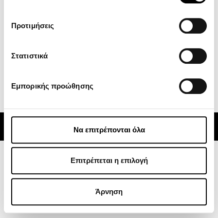
GOES
Προτιμήσεις
Κέντρο Λήψεων
Νέα
Subscribe
Στατιστικά
Εμπορικής προώθησης
Alternative:
© 2024 CFMOTO | ATVs, Motorcycles, Side x Sides | Powered by
Rocket Path
Να επιτρέπονται όλα
Επιτρέπεται η επιλογή
Άρνηση