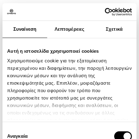
ΨΗΛΗ ΖΕΛΑΤΙΝΑ
Συναίνεση
Λεπτομέρειες
Σχετικά
ATV
Αυτή η ιστοσελίδα χρησιμοποιεί cookies
SXS
Χρησιμοποιούμε cookie για την εξατομίκευση
MOTORCYCLE
περιεχομένου και διαφημίσεων, την παροχή λειτουργιών
YOUTH SERIES
κοινωνικών μέσων και την ανάλυση της
επισκεψιμότητάς μας. Επιπλέον, μοιραζόμαστε
CFMOTO Ride App
πληροφορίες που αφορούν τον τρόπο που
Η Εταιρεία
χρησιμοποιείτε τον ιστότοπό μας με συνεργάτες
Επικοινωνία
κοινωνικών μέσων, διαφήμισης και αναλύσεων, οι
οποίοι ενδεχομένως να τις συνδυάσουν με άλλες
Πολιτική Απορρήτου
πληροφορίες που τους έχετε παραχωρήσει ή τις οποίες
Όροι χρήσης
έχουν συλλέξει σε σχέση με την από μέρους σας χρήση
Επιλογή
των υπηρεσιών τους.
Αναγκαία
ZEEHO
συγκατάθεσης