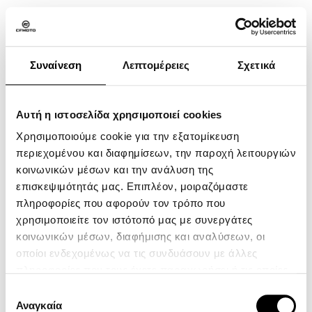
ΡΥΘΜΙΖΟΜΕΝΟ
ΜΑΡΣΠΙΕ ΔΕΞΙ
Συναίνεση
Λεπτομέρειες
Σχετικά
Αυτή η ιστοσελίδα χρησιμοποιεί cookies
ATV
Χρησιμοποιούμε cookie για την εξατομίκευση
SXS
περιεχομένου και διαφημίσεων, την παροχή λειτουργιών
κοινωνικών μέσων και την ανάλυση της
MOTORCYCLE
επισκεψιμότητάς μας. Επιπλέον, μοιραζόμαστε
YOUTH SERIES
πληροφορίες που αφορούν τον τρόπο που
χρησιμοποιείτε τον ιστότοπό μας με συνεργάτες
CFMOTO Ride App
κοινωνικών μέσων, διαφήμισης και αναλύσεων, οι
Η Εταιρεία
οποίοι ενδεχομένως να τις συνδυάσουν με άλλες
Επικοινωνία
πληροφορίες που τους έχετε παραχωρήσει ή τις οποίες
έχουν συλλέξει σε σχέση με την από μέρους σας χρήση
Πολιτική Απορρήτου
Επιλογή
των υπηρεσιών τους.
Αναγκαία
συγκατάθεσης
Όροι χρήσης