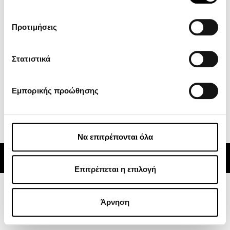
ZEEHO
Προτιμήσεις
GOES
Κέντρο Λήψεων
Στατιστικά
Νέα
Subscribe
Εμπορικής προώθησης
Να επιτρέπονται όλα
Alternative:
© 2024 CFMOTO | ATVs, Motorcycles, Side x Sides | Powered by
Rocket Path
Επιτρέπεται η επιλογή
Άρνηση