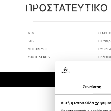
ΠΡΟΣΤΑΤΕΥΤΙΚΟ 
Προϊόντα
Σημεία Εξυπηρέτηση
ATV
CFMOTO
SXS
Η Εταιρ
MOTORCYCLE
Επικοιν
YOUTH SERIES
Πολιτικ
Όροι χρ
Συναίνεση
Αυτή η ιστοσελίδα χρησιμοπ
Χρησιμοποιούμε cookie για 