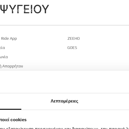
ΨΥΓΕΙΟΥ
ς
Σχετικά με εμάς
GOES
ZEEHO
Καριέρα
CFMOTO Ride A
 Ride App
ZEEHO
εία
GOES
ωνία
ή Απορρήτου
ήσης
© 2024 CFMOTO | ATVs, Motorcycles, Side x Sides | Powered by
Rocket Path
Λεπτομέρειες
οιεί cookies
την εξατομίκευση περιεχομένου και διαφημίσεων, την παροχή 