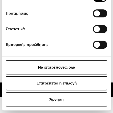
Πολιτική Απορρήτου
Όροι χρήσης
Προτιμήσεις
ZEEHO
Στατιστικά
GOES
Κέντρο Λήψεων
Εμπορικής προώθησης
Νέα
Subscribe
Να επιτρέπονται όλα
Alternative:
Επιτρέπεται η επιλογή
© 2024 CFMOTO | ATVs, Motorcycles, Side x Sides | Powered by
Rocket Path
Άρνηση