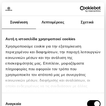
ΠΡΟΣΤΑΤΕΥΤΙΚΟ
ΔΟΧΕΙΟΥ ΜΠΡΟΣ/
Συναίνεση
Λεπτομέρειες
Σχετικά
ΠΙΣΩ ΦΡΕΝΟΥ
Αυτή η ιστοσελίδα χρησιμοποιεί cookies
Χρησιμοποιούμε cookie για την εξατομίκευση
περιεχομένου και διαφημίσεων, την παροχή λειτουργιών
ATV
κοινωνικών μέσων και την ανάλυση της
SXS
επισκεψιμότητάς μας. Επιπλέον, μοιραζόμαστε
πληροφορίες που αφορούν τον τρόπο που
MOTORCYCLE
χρησιμοποιείτε τον ιστότοπό μας με συνεργάτες
YOUTH SERIES
κοινωνικών μέσων, διαφήμισης και αναλύσεων, οι
οποίοι ενδεχομένως να τις συνδυάσουν με άλλες
CFMOTO Ride App
πληροφορίες που τους έχετε παραχωρήσει ή τις οποίες
Η Εταιρεία
έχουν συλλέξει σε σχέση με την από μέρους σας χρήση
Επιλογή
Επικοινωνία
των υπηρεσιών τους.
Αναγκαία
συγκατάθεσης