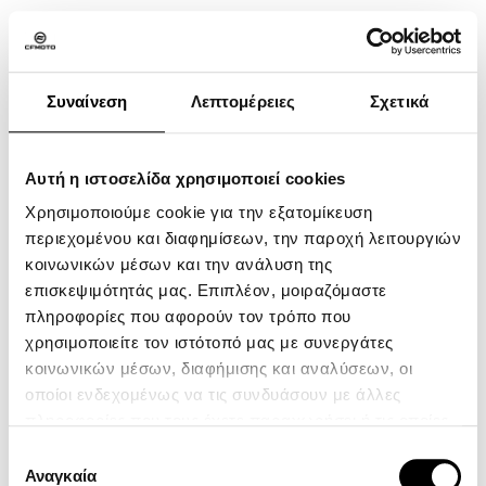
ΠΛΑΙΝΑ
ΑΕΡΟΔΥΝΑΜΙΚΑ
Συναίνεση
Λεπτομέρειες
Σχετικά
ΒΟΗΘΗΜΑΤΑ
Αυτή η ιστοσελίδα χρησιμοποιεί cookies
Χρησιμοποιούμε cookie για την εξατομίκευση
περιεχομένου και διαφημίσεων, την παροχή λειτουργιών
ATV
κοινωνικών μέσων και την ανάλυση της
SXS
επισκεψιμότητάς μας. Επιπλέον, μοιραζόμαστε
πληροφορίες που αφορούν τον τρόπο που
MOTORCYCLE
χρησιμοποιείτε τον ιστότοπό μας με συνεργάτες
YOUTH SERIES
κοινωνικών μέσων, διαφήμισης και αναλύσεων, οι
οποίοι ενδεχομένως να τις συνδυάσουν με άλλες
CFMOTO Ride App
πληροφορίες που τους έχετε παραχωρήσει ή τις οποίες
Η Εταιρεία
έχουν συλλέξει σε σχέση με την από μέρους σας χρήση
Επιλογή
Επικοινωνία
των υπηρεσιών τους.
Αναγκαία
συγκατάθεσης