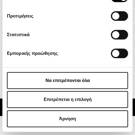
Πολιτική Απορρήτου
Όροι χρήσης
Προτιμήσεις
ZEEHO
Στατιστικά
GOES
Κέντρο Λήψεων
Εμπορικής προώθησης
Νέα
Subscribe
Να επιτρέπονται όλα
Alternative:
Επιτρέπεται η επιλογή
© 2024 CFMOTO | ATVs, Motorcycles, Side x Sides | Powered by
Rocket Path
Άρνηση