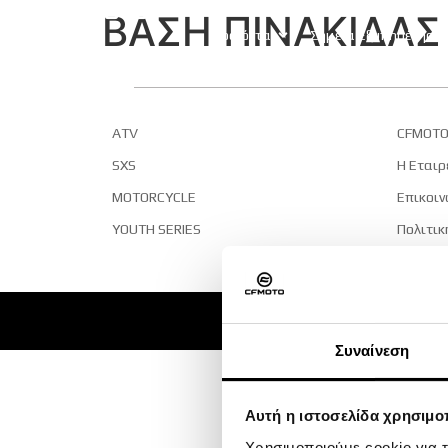
ΒΑΣΗ ΠΙΝΑΚΙΔΑΣ
Προϊόντα
Σημεία Εξυπηρέτηση
ATV
CFMOTO
SXS
Η Εταιρ
MOTORCYCLE
Επικοιν
YOUTH SERIES
Πολιτικ
Όροι χρ
Συναίνεση
Αυτή η ιστοσελίδα χρησιμοπ
Χρησιμοποιούμε cookie για 