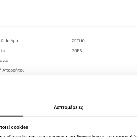
ς
Σχετικά με εμάς
GOES
ZEEHO
Καριέρα
CFMOTO Ride A
 Ride App
ZEEHO
εία
GOES
ωνία
ή Απορρήτου
ήσης
© 2024 CFMOTO | ATVs, Motorcycles, Side x Sides | Powered by
Rocket Path
Λεπτομέρειες
οιεί cookies
την εξατομίκευση περιεχομένου και διαφημίσεων, την παροχή 